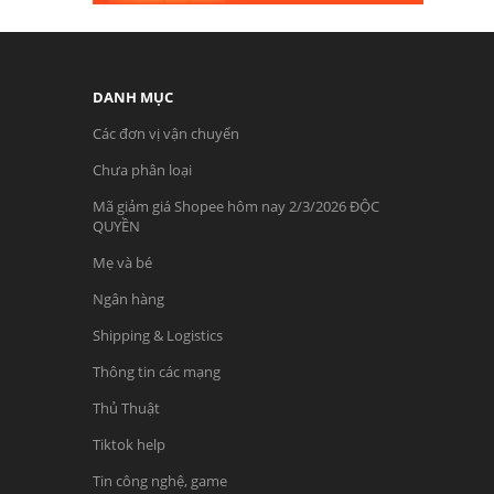
DANH MỤC
Các đơn vị vận chuyển
Chưa phân loại
Mã giảm giá Shopee hôm nay 2/3/2026 ĐỘC
QUYỀN
Mẹ và bé
Ngân hàng
Shipping & Logistics
Thông tin các mạng
Thủ Thuật
Tiktok help
Tin công nghệ, game