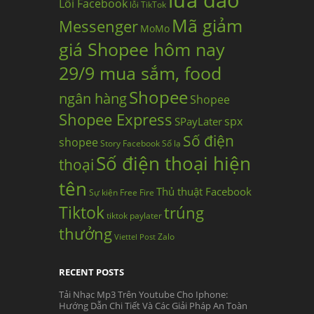
lừa đảo
Lỗi Facebook
lỗi TikTok
Mã giảm
Messenger
MoMo
giá Shopee hôm nay
29/9 mua sắm, food
Shopee
ngân hàng
Shopee
Shopee Express
spx
SPayLater
Số điện
shopee
Story Facebook
Số lạ
Số điện thoại hiện
thoại
tên
Thủ thuật Facebook
Sự kiện Free Fire
Tiktok
trúng
tiktok paylater
thưởng
Zalo
Viettel Post
RECENT POSTS
Tải Nhạc Mp3 Trên Youtube Cho Iphone:
Hướng Dẫn Chi Tiết Và Các Giải Pháp An Toàn