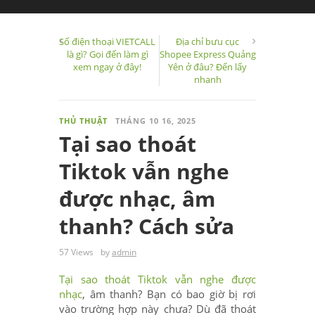
Số điện thoại VIETCALL
Địa chỉ bưu cục
là gì? Gọi đến làm gì
Shopee Express Quảng
xem ngay ở đây!
Yên ở đâu? Đến lấy
nhanh
THỦ THUẬT
THÁNG 10 16, 2025
Tại sao thoát
Tiktok vẫn nghe
được nhạc, âm
thanh? Cách sửa
57 Views
by
admin
Tại sao thoát Tiktok vẫn nghe được
nhạc
, âm thanh? Bạn có bao giờ bị rơi
vào trường hợp này chưa? Dù đã thoát