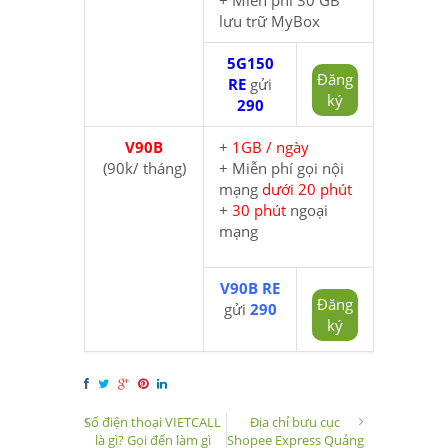
lưu trữ MyBox
5G150
Đăng
RE
gửi
ký
290
V90B
+
1GB / ngày
(90k/ tháng)
+ Miễn phí gọi nội
mạng
dưới 20 phút
+
30 phút
ngoại
mạng
V90B RE
Đăng
gửi
290
ký
Số điện thoại VIETCALL
Địa chỉ bưu cục
là gì? Gọi đến làm gì
Shopee Express Quảng