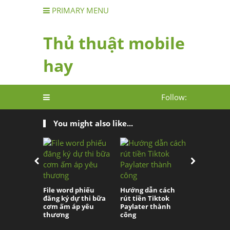
PRIMARY MENU
Thủ thuật mobile
hay
Follow:
You might also like...
File word phiếu
Hướng dẫn cách
File in lịc
đăng ký dự thi bữa
rút tiền Tiktok
World Cup
cơm ấm áp yêu
Paylater thành
Excel, PD
thương
công