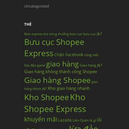
Uncategorized
THẺ
bưu cục
bưu cục J&T
Best express
bia trúng thưởng
Bưu cục Shopee
Express
Chặn Facebook
công việc
giao hàng
lừa đảo
Giao hàng J&T
game
Giao hàng không thành công Shopee
Giao hàng Shopee
giao
Kho giao hàng nhanh
hàng tiktok
J&T
Kho
Kho Shopee
Shopee Express
khuyến mãi
Lazada
lỗi
Liên Quân
là gì