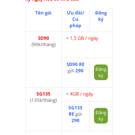
Tên gói
Ưu đãi/
Đăng
Cú
ký
pháp
SD90
+
1,5 GB / ngày
(90k/tháng)
SD90 RE
Đăng
gửi
290
ký
5G135
+
4GB / ngày
(135k/tháng)
5G135
Đăng
RE
gửi
ký
290