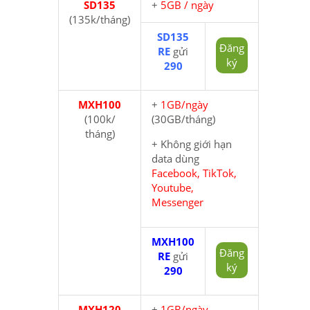
SD135
+
5GB / ngày
(135k/tháng)
SD135
Đăng
RE
gửi
ký
290
MXH100
+
1GB/ngày
(100k/
(30GB/tháng)
tháng)
+ Không giới hạn
data dùng
Facebook, TikTok,
Youtube,
Messenger
MXH100
Đăng
RE
gửi
ký
290
MXH120
+
1GB/ngày