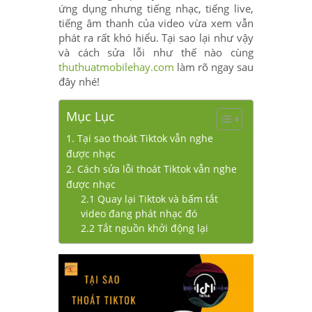
ứng dụng nhưng tiếng nhạc, tiếng live,
tiếng âm thanh của video vừa xem vẫn
phát ra rất khó hiểu. Tại sao lại như vậy
và cách sửa lỗi như thế nào cùng
thuthuatmobilehay.com
làm rõ ngay sau
đây nhé!
Mục Lục
1. Tại sao thoát Tiktok vẫn nghe
được nhạc
2. Cách sửa lỗi thoát Tiktok vẫn nghe
được nhạc
2.1 Quay lại Tiktok và bấm tắt
video đang phát nhạc đó
2.2 Tắt nguồn khởi động lại