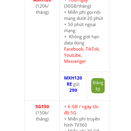
(120k/
(30GB/tháng)
tháng)
+ Miễn phí gọi nội
mạng dưới 20 phút
+ 50 phút ngoại
mạng
+ Không giới hạn
data dùng
Facebook, TikTok,
Youtube,
Messenger
MXH120
Đăng
RE
gửi
ký
290
5G150
+
6 GB / ngày tốc
(150k/
độ 5G
tháng)
+ Miễn phí truyền
hình TV360
+ Miễn phí 30 GB