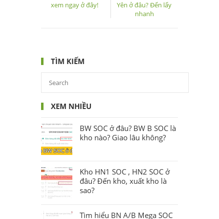
xem ngay ở đây!
Yên ở đâu? Đến lấy
nhanh
TÌM KIẾM
XEM NHIỀU
BW SOC ở đâu? BW B SOC là
kho nào? Giao lâu không?
Kho HN1 SOC , HN2 SOC ở
đâu? Đến kho, xuất kho là
sao?
Tìm hiểu BN A/B Mega SOC