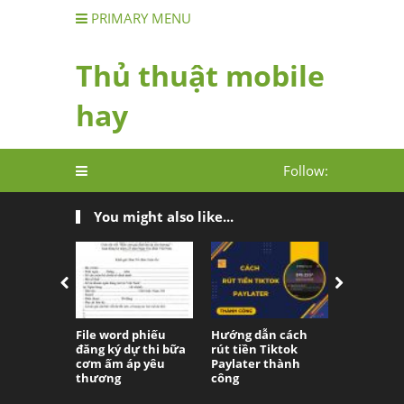
PRIMARY MENU
Thủ thuật mobile
hay
Follow:
You might also like...
File word phiếu
Hướng dẫn cách
File in lịc
đăng ký dự thi bữa
rút tiền Tiktok
World Cup
cơm ấm áp yêu
Paylater thành
Excel, PD
thương
công