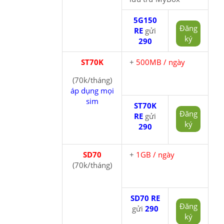
5G150
Đăng
RE
gửi
ký
290
ST70K
+
500MB / ngày
(70k/tháng)
áp dụng mọi
sim
ST70K
Đăng
RE
gửi
ký
290
SD70
+
1GB / ngày
(70k/tháng)
SD70 RE
Đăng
gửi
290
ký