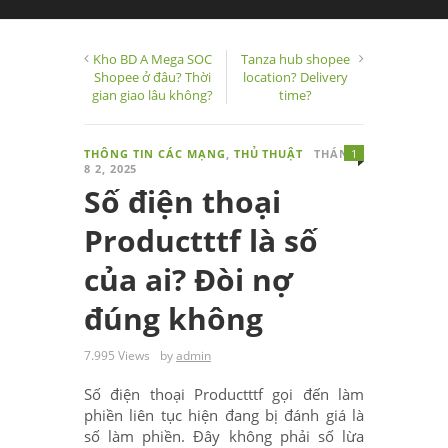
Kho BD A Mega SOC
Tanza hub shopee
Shopee ở đâu? Thời
location? Delivery
gian giao lâu không?
time?
THÔNG TIN CÁC MẠNG
,
THỦ THUẬT
THÁNG
1
8 2, 2025
Số điện thoại
Productttf là số
của ai? Đòi nợ
đúng không
7.995 Views
by
admin
Số điện thoại Productttf gọi đến làm
phiền liên tục hiện đang bị đánh giá là
số làm phiền. Đây không phải số lừa