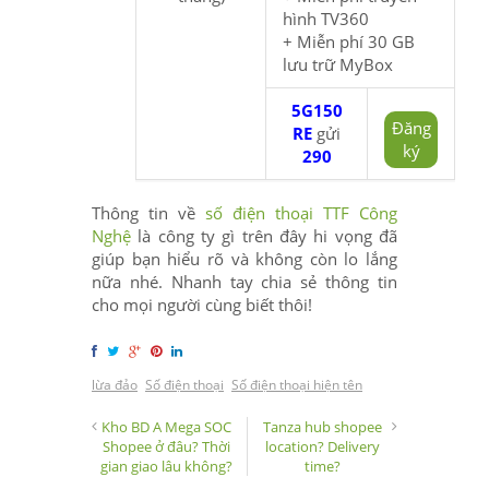
hình TV360
+ Miễn phí 30 GB
lưu trữ MyBox
5G150
Đăng
RE
gửi
ký
290
Thông tin về
số điện thoại TTF Công
Nghệ
là công ty gì trên đây hi vọng đã
giúp bạn hiểu rõ và không còn lo lắng
nữa nhé. Nhanh tay chia sẻ thông tin
cho mọi người cùng biết thôi!
lừa đảo
Số điện thoại
Số điện thoại hiện tên
Kho BD A Mega SOC
Tanza hub shopee
Shopee ở đâu? Thời
location? Delivery
gian giao lâu không?
time?