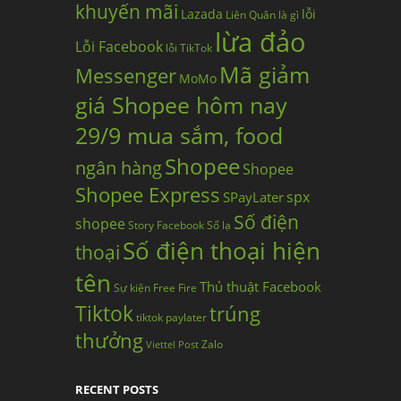
khuyến mãi
Lazada
lỗi
Liên Quân
là gì
lừa đảo
Lỗi Facebook
lỗi TikTok
Mã giảm
Messenger
MoMo
giá Shopee hôm nay
29/9 mua sắm, food
Shopee
ngân hàng
Shopee
Shopee Express
spx
SPayLater
Số điện
shopee
Story Facebook
Số lạ
Số điện thoại hiện
thoại
tên
Thủ thuật Facebook
Sự kiện Free Fire
Tiktok
trúng
tiktok paylater
thưởng
Zalo
Viettel Post
RECENT POSTS