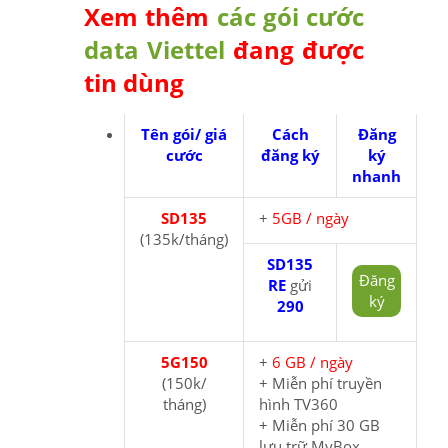
Xem thêm
các gói cước
data Viettel
đang được
tin dùng
Tên gói/ giá
Cách
Đăng
cước
đăng ký
ký
nhanh
SD135
+
5GB / ngày
(135k/tháng)
SD135
Đăng
RE
gửi
ký
290
5G150
+
6 GB / ngày
(150k/
+ Miễn phí truyền
tháng)
hình TV360
+ Miễn phí 30 GB
lưu trữ MyBox