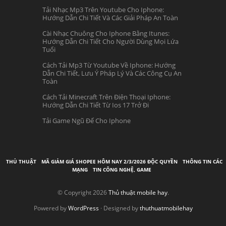
Tải Nhạc Mp3 Trên Youtube Cho Iphone:
Hướng Dẫn Chi Tiết Và Các Giải Pháp An Toàn
Cài Nhạc Chuông Cho Iphone Bằng Itunes:
Hướng Dẫn Chi Tiết Cho Người Dùng Mọi Lứa
Tuổi
Cách Tải Mp3 Từ Youtube Về Iphone: Hướng
Dẫn Chi Tiết, Lưu Ý Pháp Lý Và Các Công Cụ An
Toàn
Cách Tải Minecraft Trên Điện Thoại Iphone:
Hướng Dẫn Chi Tiết Từ Ios 17 Trở Đi
Tải Game Ngũ Đế Cho Iphone
THỦ THUẬT
MÃ GIẢM GIÁ SHOPEE HÔM NAY 2/3/2026 ĐỘC QUYỀN
THÔNG TIN CÁC
MẠNG
TIN CÔNG NGHỆ, GAME
© Copyright 2026
Thủ thuật mobile hay
.
Powered by
WordPress
· Designed by
thuthuatmobilehay