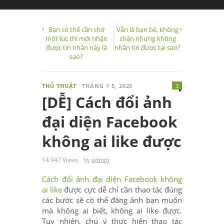
Bạn có thể cần chờ
Vẫn là bạn bè, không
một lúc thì mới nhận
chặn nhưng không
được tin nhắn này là
nhắn tin được tại sao?
sao?
THỦ THUẬT
THÁNG 1 5, 2025
3
[DỄ] Cách đổi ảnh
đại diện Facebook
không ai like được
14.947 Views
by
admin
Cách đổi ảnh đại diện Facebook không
ai like
được cực dễ chỉ cần thao tác đúng
các bước sẽ có thể đăng ảnh bạn muốn
mà không ai biết, không ai like được.
Tuy nhiên, chú ý thực hiện thao tác