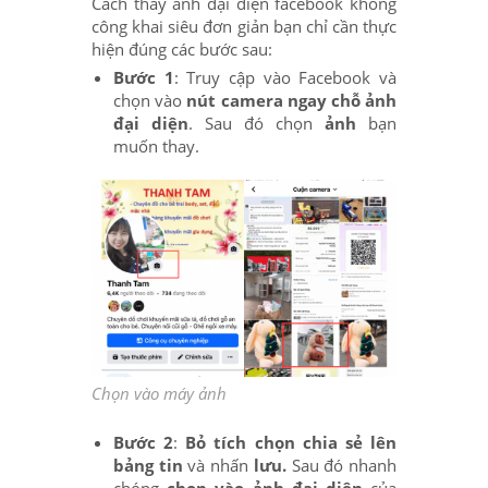
Cách thay ảnh đại diện facebook không
công khai siêu đơn giản bạn chỉ cần thực
hiện đúng các bước sau:
Bước 1
: Truy cập vào Facebook và
chọn vào
nút camera
ngay chỗ ảnh
đại diện
. Sau đó chọn
ảnh
bạn
muốn thay.
Chọn vào máy ảnh
Bước 2
:
Bỏ tích chọn chia sẻ lên
bảng tin
và nhấn
lưu.
Sau đó nhanh
chóng
chọn vào ảnh đại diện
của