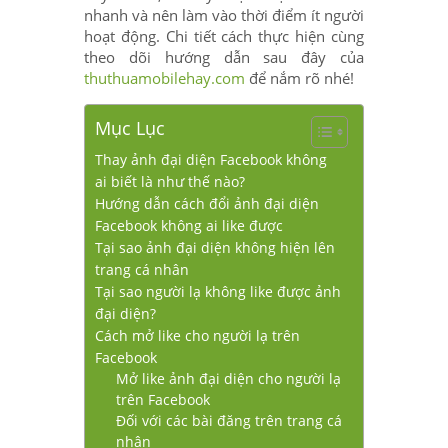
nhanh và nên làm vào thời điểm ít người
hoạt động. Chi tiết cách thực hiện cùng
theo dõi hướng dẫn sau đây của
thuthuamobilehay.com
để nắm rõ nhé!
Mục Lục
Thay ảnh đại diện Facebook không
ai biết là như thế nào?
Hướng dẫn cách đổi ảnh đại diện
Facebook không ai like được
Tại sao ảnh đại diện không hiện lên
trang cá nhân
Tại sao người lạ không like được ảnh
đại diện?
Cách mở like cho người lạ trên
Facebook
Mở like ảnh đại diện cho người lạ
trên Facebook
Đối với các bài đăng trên trang cá
nhân