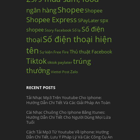
Shopee
ngân hàng
Shopee
Shopee Express
spx
SPayLater
Số điện
shopee
Story Facebook
Số lạ
Số điện thoại hiện
thoại
tên
Thủ thuật Facebook
Sự kiện Free Fire
Tiktok
trúng
tiktok paylater
thưởng
Zalo
Viettel Post
RECENT POSTS
Tải Nhạc Mp3 Trên Youtube Cho Iphone:
Hướng Dẫn Chi Tiết Và Các Giải Pháp An Toàn
Cài Nhạc Chuông Cho Iphone Bằng Itunes:
Hướng Dẫn Chi Tiết Cho Người Dùng Mọi Lứa
Tuổi
Cách Tải Mp3 Từ Youtube Về Iphone: Hướng
Dẫn Chi Tiết, Lưu Ý Pháp Lý Và Các Công Cụ An