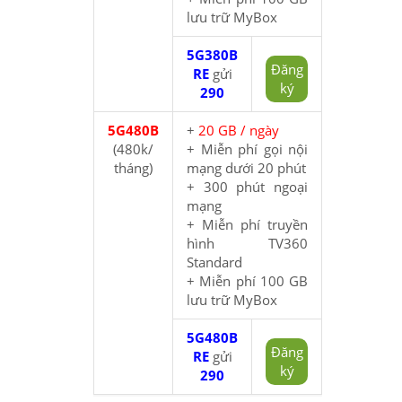
lưu trữ MyBox
5G380B
Đăng
RE
gửi
ký
290
5G480B
+
20 GB / ngày
(480k/
+ Miễn phí gọi nội
tháng)
mạng dưới 20 phút
+ 300 phút ngoại
mạng
+ Miễn phí truyền
hình TV360
Standard
+ Miễn phí 100 GB
lưu trữ MyBox
5G480B
Đăng
RE
gửi
ký
290