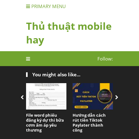
PRIMARY MENU
Thủ thuật mobile
hay
Follow:
You might also like...
File word phiếu
Hướng dẫn cách
File in lịc
đăng ký dự thi bữa
rút tiền Tiktok
World Cup
cơm ấm áp yêu
Paylater thành
Excel, PD
thương
công