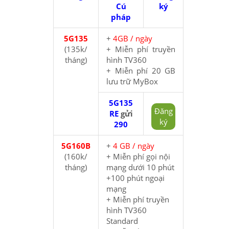
Cú
ký
pháp
5G135
+
4GB / ngày
(135k/
+ Miễn phí truyền
tháng)
hình TV360
+ Miễn phí 20 GB
lưu trữ MyBox
5G135
Đăng
RE
gửi
ký
290
5G160B
+
4 GB / ngày
(160k/
+ Miễn phí gọi nội
tháng)
mạng dưới 10 phút
+100 phút ngoại
mạng
+ Miễn phí truyền
hình TV360
Standard