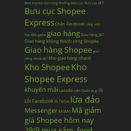
bưu cục
bưu cục J&T
Best express
bia trúng thưởng
Bưu cục Shopee
Express
Chặn Facebook
công việc
giao hàng
lừa đảo
Giao hàng J&T
game
Giao hàng không thành công Shopee
Giao hàng Shopee
giao
Kho giao hàng nhanh
hàng tiktok
J&T
Kho
Kho Shopee
Shopee Express
khuyến mãi
Lazada
lỗi
Liên Quân
là gì
lừa đảo
Lỗi Facebook
lỗi TikTok
Mã giảm
Messenger
MoMo
giá Shopee hôm nay
29/9 mua sắm, food