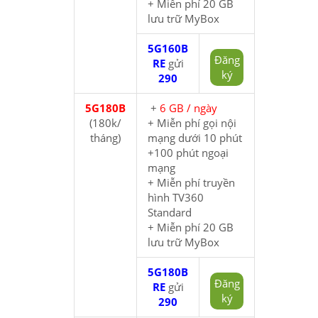
+ Miễn phí 20 GB
lưu trữ MyBox
5G160B
Đăng
RE
gửi
ký
290
5G180B
+
6 GB / ngày
(180k/
+ Miễn phí gọi nội
tháng)
mạng dưới 10 phút
+100 phút ngoại
mạng
+ Miễn phí truyền
hình TV360
Standard
+ Miễn phí 20 GB
lưu trữ MyBox
5G180B
Đăng
RE
gửi
ký
290