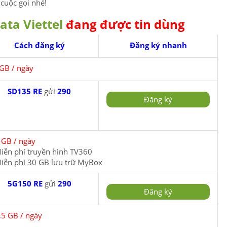
cuộc gọi nhé!
ata Viettel
đang được tin dùng
Cách đăng ký
Đăng ký nhanh
GB / ngày
SD135 RE
gửi
290
Đăng ký
 GB / ngày
iễn phí truyền hình TV360
iễn phí 30 GB lưu trữ MyBox
5G150 RE
gửi
290
Đăng ký
,5 GB / ngày