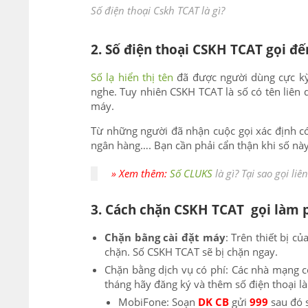
Số điện thoại Cskh TCAT là gì?
2. Số điện thoại CSKH TCAT gọi đ
Số lạ hiển thị tên
đã được người dùng cực kỳ 
nghe. Tuy nhiên CSKH TCAT là số có tên liê
máy.
Từ những người đã nhận cuộc gọi xác định c
ngân hàng…. Bạn cần phải cẩn thận khi số này
» Xem thêm:
Số CLUKS
là gì? Tại sao gọi liê
3. Cách chặn CSKH TCAT gọi làm 
Chặn bằng cài đặt máy
: Trên thiết bị 
chặn. Số CSKH TCAT sẽ bị chặn ngay.
Chặn bằng dịch vụ có phí: Các nhà mạng c
tháng hãy đăng ký và thêm số điện thoại 
MobiFone: Soạn
DK CB
gửi
999
sau đó 