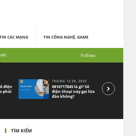
TIN CÁC MẠNG
TIN CÔNG NGHỆ, GAME
Follow:
AME
THÁNG 12 29, 2025
số điện
0816717845 là gì? Số
o phải
điện thoại này gọi lừa
đảo không?
TÌM KIẾM