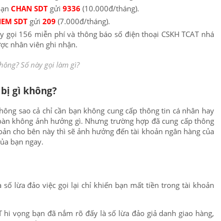
oạn
CHAN SDT
gửi
9336
(10.000đ/tháng).
HEM SDT
gửi
209
(7.000đ/tháng).
ãy gọi 156 miễn phí và thông báo số điện thoại CSKH TCAT nhá
ợc nhân viên ghi nhận.
hông? Số này gọi làm gì?
 bị gì không?
hông sao cả chỉ cần bạn không cung cấp thông tin cá nhân hay
oàn không ảnh hưởng gì. Nhưng trường hợp đã cung cấp thông
oản cho bên này thì sẽ ảnh hưởng đến tài khoản ngân hàng của
của bạn ngay.
số lừa đảo việc gọi lại chỉ khiến bạn mất tiền trong tài khoản
AT hi vọng bạn đã nắm rõ đấy là số lừa đảo giả danh giao hàng,