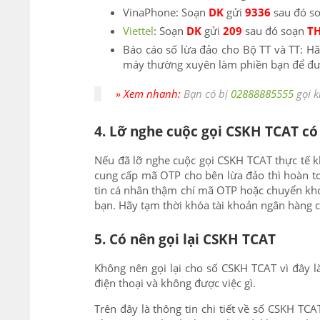
VinaPhone: Soạn
DK
gửi
9336
sau đó s
Viettel
: Soạn
DK
gửi
209
sau đó soạn
T
Báo cáo số lừa đảo cho Bộ TT và TT: H
máy thường xuyên làm phiền bạn để đư
» Xem nhanh:
Bạn có bị
02888885555
gọi k
4. Lỡ nghe cuộc gọi CSKH TCAT có
Nếu đã lỡ nghe cuộc gọi CSKH TCAT thực tế k
cung cấp mã OTP cho bên lừa đảo thì hoàn t
tin cá nhân thậm chí mã OTP hoặc chuyển kh
bạn. Hãy tạm thời khóa tài khoản ngân hàng 
5. Có nên gọi lại CSKH TCAT
Không nên gọi lại cho số CSKH TCAT vì đây là 
điện thoại và không được việc gì.
Trên đây là thông tin chi tiết về số CSKH TC