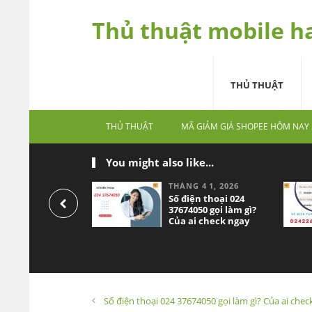
Thủ thuật mobile h
THỦ THUẬT
THỦ THUẬT
MÃ GIẢM GIÁ SHOPEE HÔM NAY 
You might also like...
THÁNG 4 1, 2026
Số điện thoại 024
37674050 gọi làm gì?
Của ai check ngay
Số điện thoại 024 37674050 gọi làm gì? Của ai chec