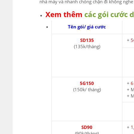
nhá máy và nhanh chóng chặn đi không nghe 
Xem thêm
các gói cước d
Tên gói/ giá cước
SD135
+
5
(135k/tháng)
5G150
+
6
(150k/ tháng)
+ M
+ M
SD90
+
1
(90k/tháng)