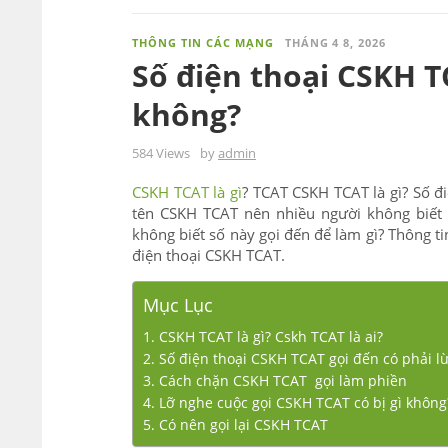
THÔNG TIN CÁC MẠNG
THÁNG 4 8, 2026
Số điện thoại CSKH TC
không?
584 Views
by
admin
CSKH TCAT
là gì
? TCAT CSKH TCAT là gì? Số đi
tên CSKH TCAT nên nhiều người không biết 
không biết số này gọi đến để làm gì? Thông t
điện thoại CSKH TCAT.
Mục Lục
1. CSKH TCAT là gì? Cskh TCAT là ai?
2. Số điện thoại CSKH TCAT gọi đến có phải l
3. Cách chặn CSKH TCAT gọi làm phiền
4. Lỡ nghe cuộc gọi CSKH TCAT có bị gì không
5. Có nên gọi lại CSKH TCAT