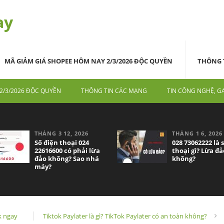
ay
MÃ GIẢM GIÁ SHOPEE HÔM NAY 2/3/2026 ĐỘC QUYỀN
THÔNG 
2/3/2026 ĐỘC QUYỀN
THÔNG TIN CÁC MẠNG
TIN CÔNG NGHỆ, G
THÁNG 3 12, 2026
THÁNG 1 6, 2026
Số điện thoại 024
028 73062222 là 
22616600 có phải lừa
thoại gì? Lừa đả
đảo không? Sao nhá
không?
máy?
k ngay
Tiktok Paylater là gì? TikTok Paylater có an toàn không?