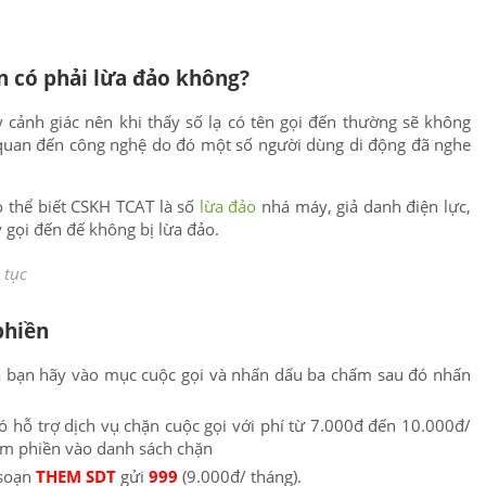
ến có phải lừa đảo không?
cảnh giác nên khi thấy số lạ có tên gọi đến thường sẽ không
n quan đến công nghệ do đó một số người dùng di động đã nghe
ó thể biết CSKH TCAT là số
lừa đảo
nhá máy, giả danh điện lực,
 gọi đến đế không bị lừa đảo.
n tục
phiền
của bạn hãy vào mục cuộc gọi và nhấn dấu ba chấm sau đó nhấn
ó hỗ trợ dịch vụ chặn cuộc gọi với phí từ 7.000đ đến 10.000đ/
làm phiền vào danh sách chặn
soạn
THEM SDT
gửi
999
(9.000đ/ tháng).