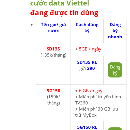
cước data Viettel
đang được tin dùng
Tên gói/ giá
Cách đăng
Đăng
cước
ký
ký
nhanh
SD135
+
5GB / ngày
(135k/tháng)
SD135 RE
Đăng
gửi
290
ký
5G150
+
6 GB / ngày
(150k/
+ Miễn phí truyền hình
tháng)
TV360
+ Miễn phí 30 GB lưu
trữ MyBox
5G150 RE