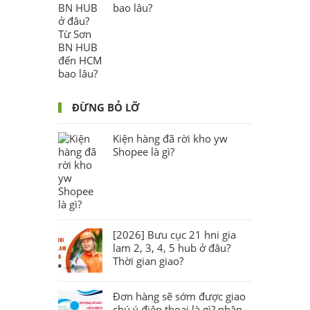
bao lâu?
ĐỪNG BỎ LỠ
Kiện hàng đã rời kho yw
Shopee là gì?
[2026] Bưu cục 21 hni gia
lam 2, 3, 4, 5 hub ở đâu?
Thời gian giao?
Đơn hàng sẽ sớm được giao
chú ý điện thoại là gì? nhận