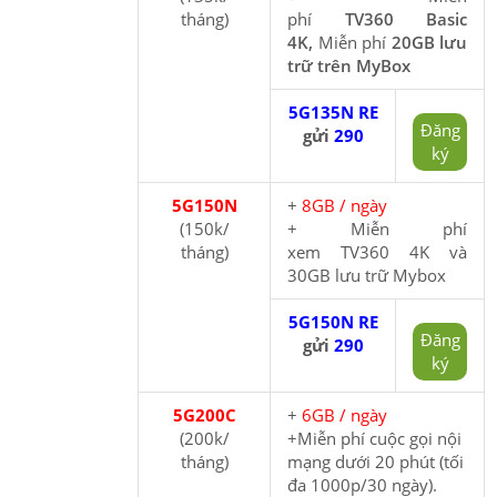
tháng)
phí
TV360
Basic
4K,
Miễn phí
20GB lưu
trữ trên
MyBox
5G135N RE
Đăng
gửi
290
ký
5G150N
+
8GB / ngày
(150k/
+ Miễn phí
tháng)
xem TV360 4K và
30GB lưu trữ Mybox
5G150N RE
Đăng
gửi
290
ký
5G200C
+
6GB / ngày
(200k/
+Miễn phí cuộc gọi nội
tháng)
mạng dưới 20 phút (tối
đa 1000p/30 ngày).