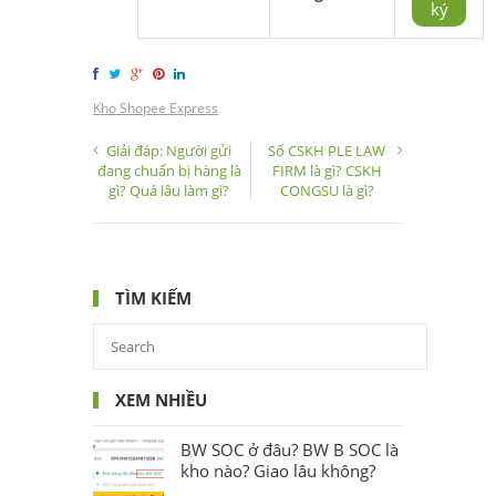
ký
Kho Shopee Express
Giải đáp: Người gửi
Số CSKH PLE LAW
đang chuẩn bị hàng là
FIRM là gì? CSKH
gì? Quá lâu làm gì?
CONGSU là gì?
TÌM KIẾM
XEM NHIỀU
BW SOC ở đâu? BW B SOC là
kho nào? Giao lâu không?