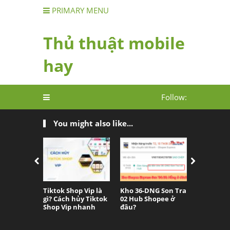
PRIMARY MENU
Thủ thuật mobile
hay
Follow:
You might also like...
Tiktok Shop Vip là
Kho 36-DNG Son Tra
[2026] Lịc
gì? Cách hủy Tiktok
02 Hub Shopee ở
30/4 – 1/5
Shop Vip nhanh
đâu?
đơn vị vậ
Shopee