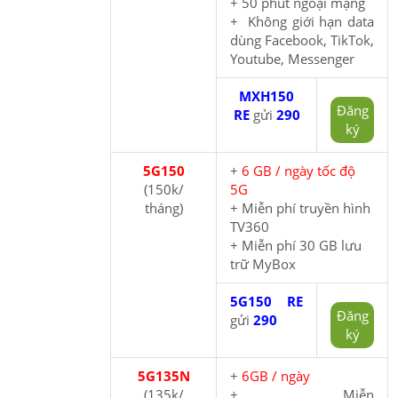
+ 50 phút ngoại mạng
+ Không giới hạn data
dùng Facebook, TikTok,
Youtube, Messenger
MXH150
Đăng
RE
gửi
290
ký
5G150
+
6 GB / ngày tốc độ
(150k/
5G
tháng)
+ Miễn phí truyền hình
TV360
+ Miễn phí 30 GB lưu
trữ MyBox
5G150 RE
Đăng
gửi
290
ký
5G135N
+
6GB / ngày
(135k/
+ Miễn