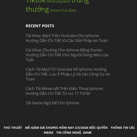
tiktok paylater
thưởng
Zalo
Viettel Post
RECENT POSTS
Tải Nhạc Mp3 Trên Youtube Cho Iphone:
Hướng Dẫn Chi Tiết Và Các Giải Pháp An Toàn
Cài Nhạc Chuông Cho Iphone Bằng Itunes:
Hướng Dẫn Chi Tiết Cho Người Dùng Mọi Lứa
Tuổi
Cách Tải Mp3 Từ Youtube Về Iphone: Hướng
Dẫn Chi Tiết, Lưu Ý Pháp Lý Và Các Công Cụ An
Toàn
Cách Tải Minecraft Trên Điện Thoại Iphone:
Hướng Dẫn Chi Tiết Từ Ios 17 Trở Đi
Tải Game Ngũ Đế Cho Iphone
THỦ THUẬT
MÃ GIẢM GIÁ SHOPEE HÔM NAY 2/3/2026 ĐỘC QUYỀN
THÔNG TIN CÁC
MẠNG
TIN CÔNG NGHỆ, GAME