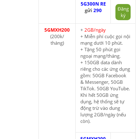
5G300N RE
Đăng
gửi
290
ký
5GMXH200
+
2GB/ngày
(200k/
+ Miễn phí cuộc gọi nội
tháng)
mạng dưới 10 phút.
+ Tặng 50 phút gọi
ngoại mạng/tháng.
+ 150GB data dành
riêng cho các ứng dụng
gồm: 50GB Facebook
& Messenger, 50GB
TikTok. 50GB YouTube.
Khi hết 50GB ứng
dụng, hệ thống sẽ tự
động trừ vào dung
lượng 2GB/ngày (nếu
còn).
5GMXH200