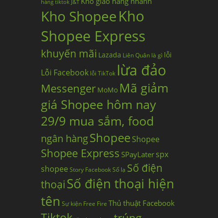
Kho giao hàng nhanh
hàng tiktok
J&T
Kho
Kho Shopee
Shopee Express
khuyến mãi
Lazada
lỗi
Liên Quân
là gì
lừa đảo
Lỗi Facebook
lỗi TikTok
Mã giảm
Messenger
MoMo
giá Shopee hôm nay
29/9 mua sắm, food
Shopee
ngân hàng
Shopee
Shopee Express
spx
SPayLater
Số điện
shopee
Story Facebook
Số lạ
Số điện thoại hiện
thoại
tên
Thủ thuật Facebook
Sự kiện Free Fire
Tiktok
trúng