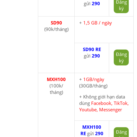
Đăng
gửi
290
ký
SD90
+
1,5 GB / ngày
(90k/tháng)
SD90 RE
Đăng
gửi
290
ký
MXH100
+
1GB/ngày
(100k/
(30GB/tháng)
tháng)
+ Không giới hạn data
dùng
Facebook, TikTok,
Youtube, Messenger
MXH100
Đăng
RE
gửi
290