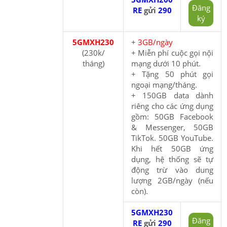
Đăng
RE
gửi
290
ký
5GMXH230
+
3GB/ngày
(230k/
+ Miễn phí cuộc gọi nội
tháng)
mạng dưới 10 phút.
+ Tặng 50 phút gọi
ngoại mạng/tháng.
+ 150GB data dành
riêng cho các ứng dụng
gồm: 50GB Facebook
& Messenger, 50GB
TikTok. 50GB YouTube.
Khi hết 50GB ứng
dụng, hệ thống sẽ tự
động trừ vào dung
lượng 2GB/ngày (nếu
còn).
5GMXH230
Đăng
RE
gửi
290